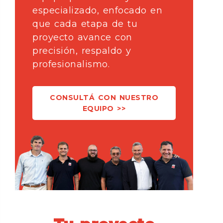
especializado, enfocado en
que cada etapa de tu
proyecto avance con
precisión, respaldo y
profesionalismo.
CONSULTÁ CON NUESTRO
EQUIPO >>