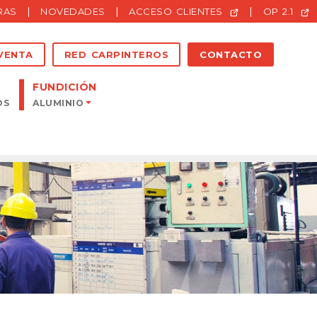
|
|
|
RAS
NOVEDADES
ACCESO CLIENTES
OP 2.1
VENTA
RED CARPINTEROS
CONTACTO
FUNDICIÓN
OS
ALUMINIO