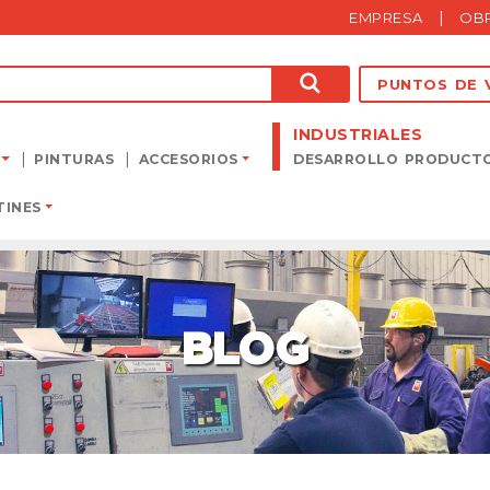
|
EMPRESA
OB
BUSCAR
PUNTOS DE 
INDUSTRIALES
PINTURAS
ACCESORIOS
DESARROLLO PRODUCT
TINES
BLOG