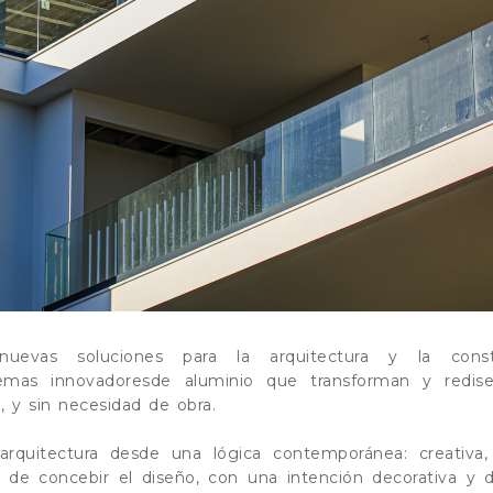
evas soluciones para la arquitectura y la constr
mas innovadoresde aluminio que transforman y redise
d, y sin necesidad de obra.
rquitectura desde una lógica contemporánea: creativa, f
 de concebir el diseño, con una intención decorativa y 