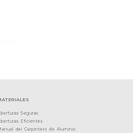
MATERIALES
berturas Seguras
berturas Eficientes
anual del Carpintero de Aluminio