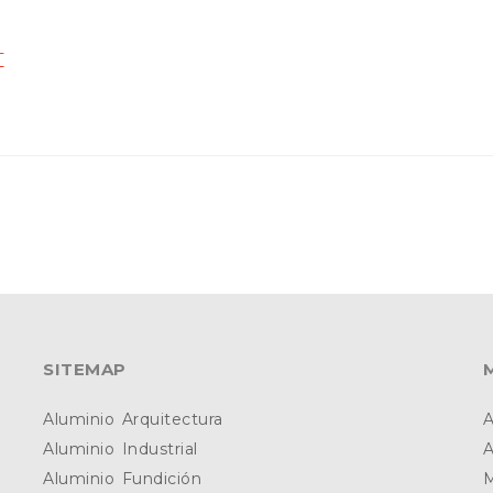
T
SITEMAP
Aluminio Arquitectura
A
Aluminio Industrial
A
Aluminio Fundición
M