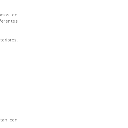
acios de
ferentes
eriores,
ntan con