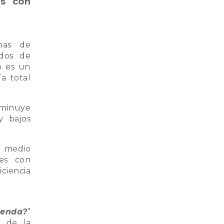
es con
emas de
dos de
o es un
a total
minuye
y bajos
l medio
es con
iencia
ienda?
”
o de la