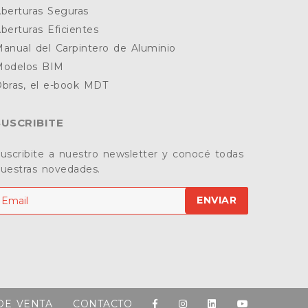
berturas Seguras
berturas Eficientes
anual del Carpintero de Aluminio
Modelos BIM
bras, el e-book MDT
SUSCRIBITE
uscribite a nuestro newsletter y conocé todas
uestras novedades.
ENVIAR
Facebook
Instagram
LinkedIn
Youtube
DE VENTA
CONTACTO