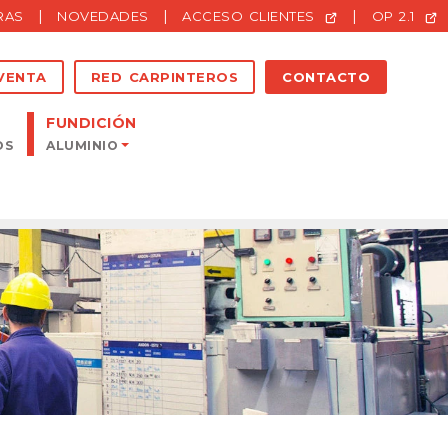
|
|
|
RAS
NOVEDADES
ACCESO CLIENTES
OP 2.1
VENTA
RED CARPINTEROS
CONTACTO
FUNDICIÓN
OS
ALUMINIO