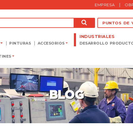
|
EMPRESA
OB
BUSCAR
PUNTOS DE 
INDUSTRIALES
PINTURAS
ACCESORIOS
DESARROLLO PRODUCT
TINES
BLOG