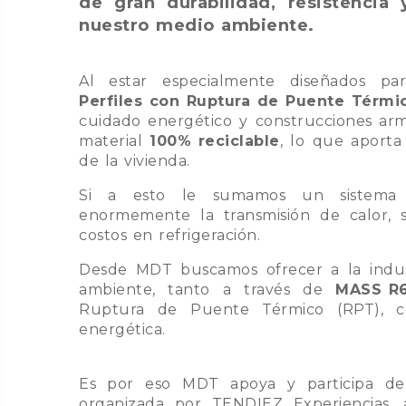
de gran durabilidad, resistencia
nuestro medio ambiente.
Al estar especialmente diseñados pa
Perfiles con Ruptura de Puente Térmi
cuidado energético y construcciones arm
material
100% reciclable
, lo que aport
de la vivienda.
Si a esto le sumamos un sistem
enormemente la transmisión de calor, s
costos en refrigeración.
Desde MDT buscamos ofrecer a la indus
ambiente, tanto a través de
MASS R6
Ruptura de Puente Térmico (RPT), co
energética.
Es por eso MDT apoya y participa de
organizada por TENDIEZ Experiencias, 