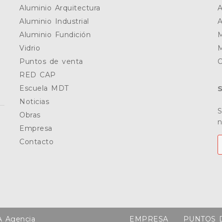
Aluminio Arquitectura
A
Aluminio Industrial
A
Aluminio Fundición
M
Vidrio
Puntos de venta
O
RED CAP
Escuela MDT
Noticias
S
Obras
n
Empresa
Contacto
A
Agencia
EMPRESA
PUNTOS 