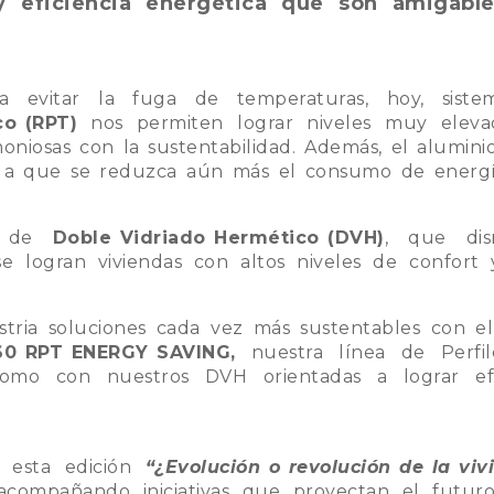
 y eficiencia energética que son amigabl
ra evitar la fuga de temperaturas, hoy, sist
co (RPT)
nos permiten lograr niveles muy eleva
oniosas con la sustentabilidad. Además, el alumini
a a que se reduzca aún más el consumo de energí
a de
Doble Vidriado Hermético (DVH)
, que dis
e logran viviendas con altos niveles de confort 
tria soluciones cada vez más sustentables con e
0 RPT ENERGY SAVING,
nuestra línea de Perfil
mo con nuestros DVH orientadas a lograr efic
 esta edición
“¿Evolución o revolución de la viv
acompañando iniciativas que proyectan el futur